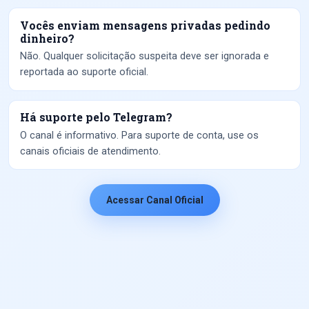
Vocês enviam mensagens privadas pedindo
dinheiro?
Não. Qualquer solicitação suspeita deve ser ignorada e
reportada ao suporte oficial.
Há suporte pelo Telegram?
O canal é informativo. Para suporte de conta, use os
canais oficiais de atendimento.
Acessar Canal Oficial