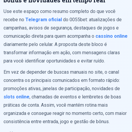
bônus e novidades em tempo real
Use este espaço como resumo completo do que você
recebe no
Telegram oficial
do 0055bet: atualizações de
campanhas, avisos de segurança, destaques de jogos e
comunicação direta para quem acompanha o
cassino online
diariamente pelo celular. A proposta deste bloco é
transformar informação em ação, com mensagens claras
para você identificar oportunidades e evitar ruído.
Em vez de depender de buscas manuais no site, o canal
concentra os principais comunicados em formato rápido:
promoções ativas, janelas de participação, novidades de
slots online
, chamadas de eventos e lembretes de boas
práticas de conta. Assim, você mantém rotina mais
organizada e consegue reagir no momento certo, com maior
consistência entre entrada, jogo e gestão de bônus.