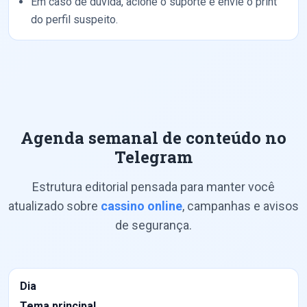
Em caso de dúvida, acione o suporte e envie o print
do perfil suspeito.
Agenda semanal de conteúdo no
Telegram
Estrutura editorial pensada para manter você
atualizado sobre
cassino online
, campanhas e avisos
de segurança.
Dia
Tema principal