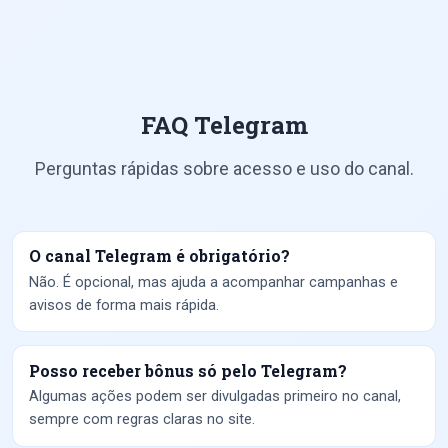
FAQ Telegram
Perguntas rápidas sobre acesso e uso do canal.
O canal Telegram é obrigatório?
Não. É opcional, mas ajuda a acompanhar campanhas e
avisos de forma mais rápida.
Posso receber bônus só pelo Telegram?
Algumas ações podem ser divulgadas primeiro no canal,
sempre com regras claras no site.