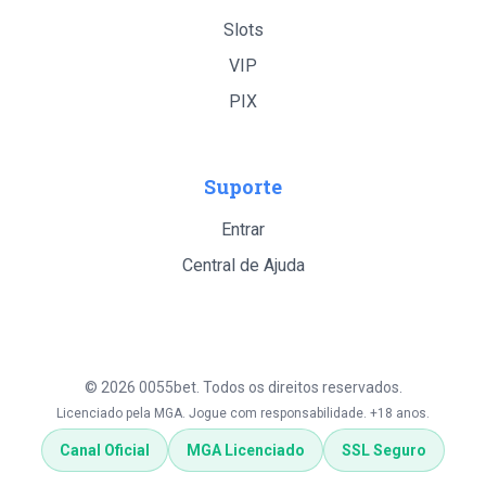
Slots
VIP
PIX
Suporte
Entrar
Central de Ajuda
© 2026 0055bet. Todos os direitos reservados.
Licenciado pela MGA. Jogue com responsabilidade. +18 anos.
Canal Oficial
MGA Licenciado
SSL Seguro