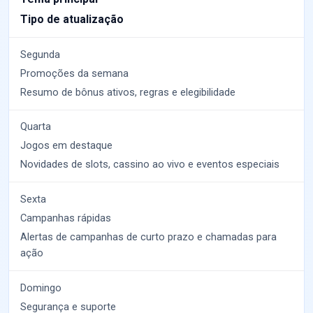
Tipo de atualização
Segunda
Promoções da semana
Resumo de bônus ativos, regras e elegibilidade
Quarta
Jogos em destaque
Novidades de slots, cassino ao vivo e eventos especiais
Sexta
Campanhas rápidas
Alertas de campanhas de curto prazo e chamadas para
ação
Domingo
Segurança e suporte