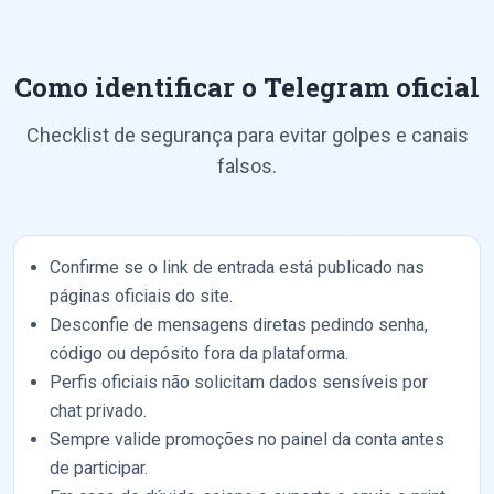
Como identificar o Telegram oficial
Checklist de segurança para evitar golpes e canais
falsos.
Confirme se o link de entrada está publicado nas
páginas oficiais do site.
Desconfie de mensagens diretas pedindo senha,
código ou depósito fora da plataforma.
Perfis oficiais não solicitam dados sensíveis por
chat privado.
Sempre valide promoções no painel da conta antes
de participar.