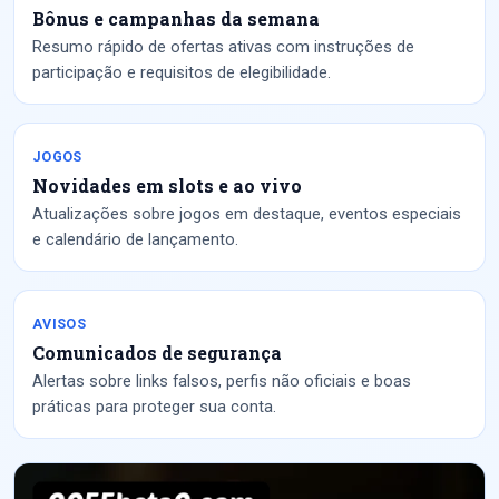
Bônus e campanhas da semana
Resumo rápido de ofertas ativas com instruções de
participação e requisitos de elegibilidade.
JOGOS
Novidades em slots e ao vivo
Atualizações sobre jogos em destaque, eventos especiais
e calendário de lançamento.
AVISOS
Comunicados de segurança
Alertas sobre links falsos, perfis não oficiais e boas
práticas para proteger sua conta.